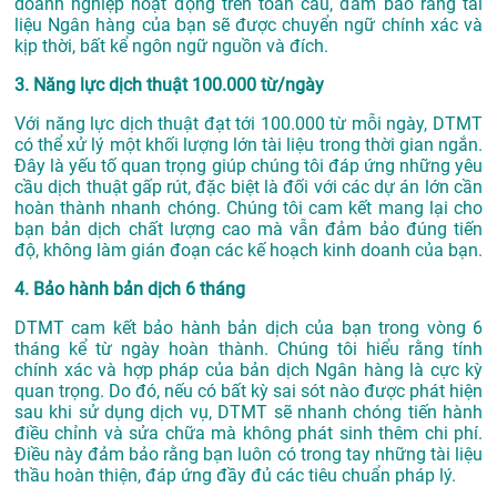
doanh nghiệp hoạt động trên toàn cầu, đảm bảo rằng tài
liệu Ngân hàng của bạn sẽ được chuyển ngữ chính xác và
kịp thời, bất kể ngôn ngữ nguồn và đích.
3. Năng lực dịch thuật 100.000 từ/ngày
Với năng lực dịch thuật đạt tới 100.000 từ mỗi ngày, DTMT
có thể xử lý một khối lượng lớn tài liệu trong thời gian ngắn.
Đây là yếu tố quan trọng giúp chúng tôi đáp ứng những yêu
cầu dịch thuật gấp rút, đặc biệt là đối với các dự án lớn cần
hoàn thành nhanh chóng. Chúng tôi cam kết mang lại cho
bạn bản dịch chất lượng cao mà vẫn đảm bảo đúng tiến
độ, không làm gián đoạn các kế hoạch kinh doanh của bạn.
4. Bảo hành bản dịch 6 tháng
DTMT cam kết bảo hành bản dịch của bạn trong vòng 6
tháng kể từ ngày hoàn thành. Chúng tôi hiểu rằng tính
chính xác và hợp pháp của bản dịch Ngân hàng là cực kỳ
quan trọng. Do đó, nếu có bất kỳ sai sót nào được phát hiện
sau khi sử dụng dịch vụ, DTMT sẽ nhanh chóng tiến hành
điều chỉnh và sửa chữa mà không phát sinh thêm chi phí.
Điều này đảm bảo rằng bạn luôn có trong tay những tài liệu
thầu hoàn thiện, đáp ứng đầy đủ các tiêu chuẩn pháp lý.