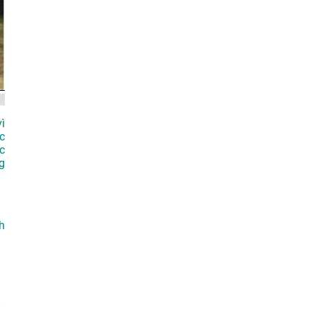
ì
ức
c
g
h