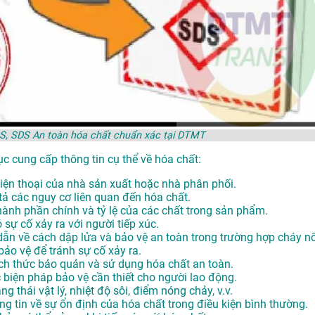
MSDS, SDS An toàn hóa chất chuẩn xác tại DTMT
 cung cấp thông tin cụ thể về hóa chất:
 điện thoại của nhà sản xuất hoặc nhà phân phối.
tả các nguy cơ liên quan đến hóa chất.
hành phần chính và tỷ lệ của các chất trong sản phẩm.
 sự cố xảy ra với người tiếp xúc.
dẫn về cách dập lửa và bảo vệ an toàn trong trường hợp cháy nổ
bảo vệ để tránh sự cố xảy ra.
ch thức bảo quản và sử dụng hóa chất an toàn.
c biện pháp bảo vệ cần thiết cho người lao động.
ạng thái vật lý, nhiệt độ sôi, điểm nóng chảy, v.v.
ng tin về sự ổn định của hóa chất trong điều kiện bình thường.