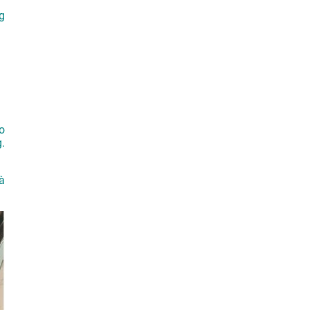
g
o
.
à