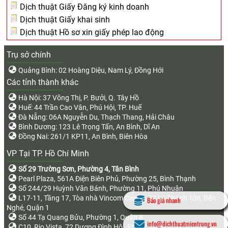
Dịch thuật Giấy Đăng ký kinh doanh
Dịch thuật Giấy khai sinh
Dịch thuật Hồ sơ xin giấy phép lao động
Trụ sở chính
Quảng Bình: 02 Hoàng Diệu, Nam Lý, Đồng Hới
Các tỉnh thành khác
Hà Nội: 37 Võng Thị, P. Bưởi, Q. Tây Hồ
Huế: 44 Trần Cao Vân, Phú Hội, TP. Huế
Đà Nẵng: 06A Nguyễn Du, Thạch Thang, Hải Châu
Bình Dương: 123 Lê Trọng Tấn, An Bình, Dĩ An
Đồng Nai: 261/1 KP11, An Bình, Biên Hòa
VP Tại TP. Hồ Chí Minh
Số 29 Trường Sơn, Phường 4, Tân Bình
Pearl Plaza, 561A Điện Biên Phủ, Phường 25, Bình Thạnh
Số 244/29 Huỳnh Văn Bánh, Phường 11, Phú Nhuận
L17-11, Tầng 17, Tòa nhà Vincom Center, 72 Lê Thánh Tôn, Bến
Báo giá nhanh
Nghé, Quận 1
Số 44 Tạ Quang Bửu, Phường 1, Quận 8
info@dichthuatmientrung.vn
C10, Rio Vista, 72 Dương Đình Hội, Phước Long B, TP. Thủ Đức