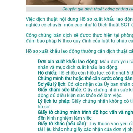
Chuyên gia dịch thuật công chứng H
Việc dịch thuật nội dung Hồ sơ xuất khẩu lao độn
nghiệp có chuyên môn cao như là
Dịch thuật SGT
Công chứng bản dịch sẽ được thực hiện tại phòn
đảm bảo pháp lý theo quy đinh của luật tư pháp c
Hồ sơ xuất khẩu lao động thường cần dịch thuật các 
Đơn xin xuất khẩu lao động
: Mẫu đơn yêu cầ
nhân và mục đích xuất khẩu lao động.
Hộ chiếu
: Hộ chiếu còn hiệu lực, có ít nhất 6 
Chứng minh thư hoặc thẻ căn cước công dân
Sơ yếu lý lịch
: Có xác nhận của Ủy ban nhân d
Giấy khám sức khỏe
: Giấy chứng nhận sức k
động đủ điều kiện sức khỏe để làm việc.
Lý lịch tư pháp
: Giấy chứng nhận không có ti
hồ sơ.
Giấy tờ chứng minh trình độ học vấn và ng
đến kinh nghiệm làm việc.
Giấy tờ khác (nếu cần)
: Tùy thuộc vào yêu c
tài liệu khác như giấy xác nhận của đơn vị ph