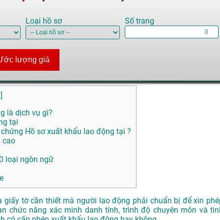
Loại hồ sơ
Số trang
Ước lượng giá
n
]
 là dịch vụ gì?
ng tại
chứng Hồ sơ xuất khẩu lao động tại ?
n cao
0 loại ngôn ngữ
e
và giấy tờ cần thiết mà người lao động phải chuẩn bị để xin phé
uan chức năng xác minh danh tính, trình độ chuyên môn và tìn
nh có cấp phép xuất khẩu lao động hay không.