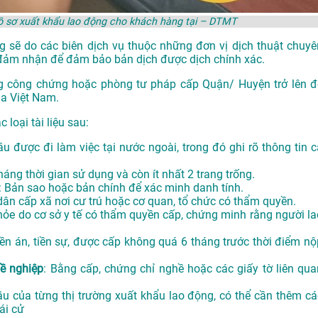
ồ sơ xuất khẩu lao động cho khách hàng tại – DTMT
g sẽ do các biên dịch vụ thuộc những đơn vị dịch thuật chuyê
đảm nhận để đảm bảo bản dịch được dịch chính xác.
g công chứng hoặc phòng tư pháp cấp Quận/ Huyện trở lên đ
ủa Việt Nam.
loại tài liệu sau:
u được đi làm việc tại nước ngoài, trong đó ghi rõ thông tin c
tháng thời gian sử dụng và còn ít nhất 2 trang trống.
: Bản sao hoặc bản chính để xác minh danh tính.
ân cấp xã nơi cư trú hoặc cơ quan, tổ chức có thẩm quyền.
hỏe do cơ sở y tế có thẩm quyền cấp, chứng minh rằng người la
ền án, tiền sự, được cấp không quá 6 tháng trước thời điểm nộ
hề nghiệp
: Bằng cấp, chứng chỉ nghề hoặc các giấy tờ liên qua
ầu của từng thị trường xuất khẩu lao động, có thể cần thêm cá
ái cử