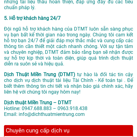
những tài liệu thầu hoàn thiện, đáp ứng đầy đủ các tiêu
chuẩn pháp lý.
5. Hỗ trợ khách hàng 24/7
Đội ngũ hỗ trợ khách hàng của DTMT luôn sẵn sàng phục
vụ bạn bất kể thời gian nào trong ngày. Chúng tôi cam kết
hỗ trợ bạn 24/7 để giải đáp mọi thắc mắc và cung cấp các
thông tin cần thiết một cách nhanh chóng. Với sự tận tâm
và chuyên nghiệp, DTMT đảm bảo rằng bạn sẽ nhận được
sự hỗ trợ kịp thời và toàn diện, giúp quá trình dịch thuật
diễn ra suôn sẻ và hiệu quả.
Dịch Thuật Miền Trung (DTMT)
tự hào là đối tác tin cậy
cho dịch vụ dịch thuật tài liệu Tài Chính - Kế toán tại . Để
biết thêm thông tin chi tiết và nhận báo giá chính xác, hãy
liên hệ với chúng tôi ngay hôm nay!
Dịch thuật Miền Trung – DTMT
Hotline: 0947.688.883 – 0963.918.438
Email: info@dichthuatmientrung.com
Chuyên cung cấp dịch vụ