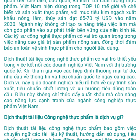
quan đến chế biến, bảo quản, và kiểm tra chất lượng thực
phẩm. Việt Nam hiện đứng trong TOP 10 thế giới về chế
biến và sản xuất thực phẩm, với mục tiêu kim ngạch xuất
khẩu nông, lâm, thủy sản đạt 65-70 tỷ USD vào năm
2030
.
Ngành này không chỉ tạo ra hàng triệu việc làm mà
còn góp phần vào sự phát triển bền vững của nền kinh tế.
Các kỹ sư công nghệ thực phẩm có vai trò quan trọng trong
việc nâng cao giá trị sản phẩm nông sản, đồng thời đảm
bảo an toàn vệ sinh thực phẩm cho người tiêu dùng.
Dịch thuật tài liệu công nghệ thực phẩm có vai trò thiết yếu
trong việc kết nối các doanh nghiệp Việt Nam với thị trường
quốc tế. Khi tham gia vào các hiệp định thương mại tự do,
nhu cầu về thông tin và tiêu chuẩn quốc tế ngày càng cao.
Dịch vụ này giúp doanh nghiệp hiểu rõ hơn về quy trình sản
xuất, tiêu chuẩn chất lượng và xu hướng tiêu dùng toàn
cầu. Điều này không chỉ thúc đẩy xuất khẩu mà còn nâng
cao năng lực cạnh tranh của ngành công nghiệp thực
phẩm Việt Nam.
Dịch thuật tài liệu Công nghệ thực phẩm là dịch vụ gì?
Dịch thuật tài liệu công nghệ thực phẩm bao gồm việc
chuyển ngữ các tài liệu kỹ thuật, hướng dẫn sử dụng, tiêu