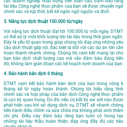
các doanh nghiệp hoạt động trên toàn cầu, đảm bảo rằng
tài liệu Công nghệ thực phẩm của bạn sẽ được chuyển ngữ
chính xác và kịp thời, bất kể ngôn ngữ nguồn và đích.
3. Năng lực dịch thuật 100.000 từ/ngày
Với năng lực dịch thuật đạt tới 100.000 từ mỗi ngày, DTMT
có thể xử lý một khối lượng lớn tài liệu trong thời gian ngắn.
Đây là yếu tố quan trọng giúp chúng tôi đáp ứng những yêu
cầu dịch thuật gấp rút, đặc biệt là đối với các dự án lớn cần
hoàn thành nhanh chóng. Chúng tôi cam kết mang lại cho
bạn bản dịch chất lượng cao mà vẫn đảm bảo đúng tiến
độ, không làm gián đoạn các kế hoạch kinh doanh của bạn.
4. Bảo hành bản dịch 6 tháng
DTMT cam kết bảo hành bản dịch của bạn trong vòng 6
tháng kể từ ngày hoàn thành. Chúng tôi hiểu rằng tính
chính xác và hợp pháp của bản dịch Công nghệ thực phẩm
là cực kỳ quan trọng. Do đó, nếu có bất kỳ sai sót nào được
phát hiện sau khi sử dụng dịch vụ, DTMT sẽ nhanh chóng
tiến hành điều chỉnh và sửa chữa mà không phát sinh thêm
chi phí. Điều này đảm bảo rằng bạn luôn có trong tay
những tài liệu thầu hoàn thiện, đáp ứng đầy đủ các tiêu
chuẩn pháp lý.