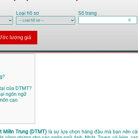
Loại hồ sơ
Số trang
Ước lượng giá
ng?
 tại của DTMT?
oại ngôn ngữ
 môn cao
t Miền Trung (DTMT)
là sự lựa chọn hàng đầu mà bạn nên câ
uật công chứng cho các ngôn ngữ Anh, Nhật, Trung, và Hàn, ca