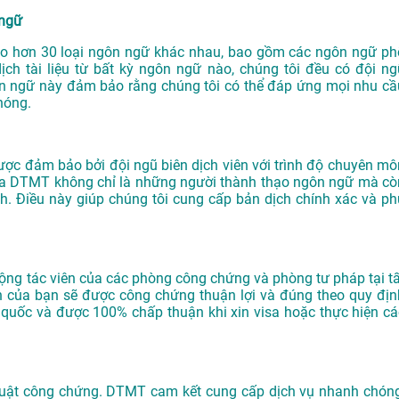
 ngữ
o hơn 30 loại ngôn ngữ khác nhau, bao gồm các ngôn ngữ ph
ịch tài liệu từ bất kỳ ngôn ngữ nào, chúng tôi đều có đội ng
ôn ngữ này đảm bảo rằng chúng tôi có thể đáp ứng mọi nhu cầ
hóng.
ược đảm bảo bởi đội ngũ biên dịch viên với trình độ chuyên mô
của DTMT không chỉ là những người thành thạo ngôn ngữ mà cò
nh. Điều này giúp chúng tôi cung cấp bản dịch chính xác và ph
 cộng tác viên của các phòng công chứng và phòng tư pháp tại tấ
h của bạn sẽ được công chứng thuận lợi và đúng theo quy địn
n quốc và được 100% chấp thuận khi xin visa hoặc thực hiện cá
 thuật công chứng. DTMT cam kết cung cấp dịch vụ nhanh chóng