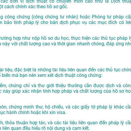
i các đơn vị dịch thuật có chuyên môn cao như là
Dịch thuậ
t cách chính xác theo hồ sơ gốc.
ng công chứng (công chứng tư nhân) hoặc Phòng tư pháp cấ
 bảo tính pháp lý cho bản dịch phục vụ các mục đích có liê
rường hợp như nộp hồ sơ du học, thực hiện các thủ tục pháp lý
ụ này với chất lượng cao và thời gian nhanh chóng, đáp ứng nh
i liệu, đặc biệt là những tài liệu liên quan đến các thủ tục chí
phổ biến mà bạn nên xem xét dịch thuật công chứng:
ểm, chứng chỉ và thư giới thiệu thường cần được dịch và côn
c này giúp xác nhận tính hợp pháp và chất lượng của hồ sơ họ
hôn, chứng minh thư, hộ chiếu, và các giấy tờ pháp lý khác cầ
ục hành chính hoặc khi xin visa.
 thỏa thuận hợp tác, và các tài liệu liên quan đến pháp lý cầ
liên quan đều hiểu rõ nội dung và cam kết.