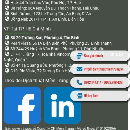
Huế: 44 Trần Cao Vân, Phú Hội, TP. Huế
Đà Nẵng: 06A Nguyễn Du, Thạch Thang, Hải Châu
Bình Dương: 123 Lê Trọng Tấn, An Bình, Dĩ An
Đồng Nai: 261/1 KP11, An Bình, Biên Hòa
VP Tại TP. Hồ Chí Minh
Số 29 Trường Sơn, Phường 4, Tân Bình
Pearl Plaza, 561A Điện Biên Phủ, Phường 25, Bình Thạnh
Số 244/29 Huỳnh Văn Bánh, Phường 11, Phú Nhuận
L17-11, Tầng 17, Tòa nhà Vincom Center, 72 Lê Thánh Tôn, Bến
Báo giá nhanh
Nghé, Quận 1
Số 44 Tạ Quang Bửu, Phường 1, Quận 8
info@dichthuatmientrung.vn
C10, Rio Vista, 72 Dương Đình Hội, Phước Long B, TP. Thủ Đức
Theo dõi Dịch thuật Miền Trung
0912.147.117
-
0963.918.438
Hỗ trợ Zalo
Bản quyền thuộc về Công Ty CP Miền Trung - Mã số thuế: 3101023866