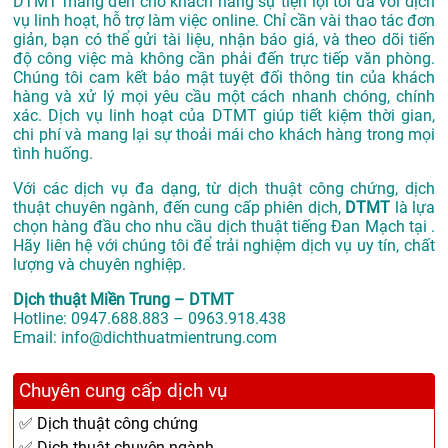
DTMT mang đến cho khách hàng sự tiện lợi tối đa với dịch
vụ linh hoạt, hỗ trợ làm việc online. Chỉ cần vài thao tác đơn
giản, bạn có thể gửi tài liệu, nhận báo giá, và theo dõi tiến
độ công việc mà không cần phải đến trực tiếp văn phòng.
Chúng tôi cam kết bảo mật tuyệt đối thông tin của khách
hàng và xử lý mọi yêu cầu một cách nhanh chóng, chính
xác. Dịch vụ linh hoạt của DTMT giúp tiết kiệm thời gian,
chi phí và mang lại sự thoải mái cho khách hàng trong mọi
tình huống.
Với các dịch vụ đa dạng, từ dịch thuật công chứng, dịch
thuật chuyên ngành, đến cung cấp phiên dịch,
DTMT
là lựa
chọn hàng đầu cho nhu cầu dịch thuật tiếng Đan Mạch tại .
Hãy liên hệ với chúng tôi để trải nghiệm dịch vụ uy tín, chất
lượng và chuyên nghiệp.
Dịch thuật Miền Trung – DTMT
Hotline: 0947.688.883 – 0963.918.438
Email: info@dichthuatmientrung.com
Chuyên cung cấp dịch vụ
✅ Dịch thuật công chứng
✅ Dịch thuật chuyên ngành