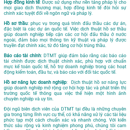
Hợp đồng kinh tế
: Được sử dụng như nền tảng pháp lý cho
mọi giao dịch thương mại, hợp đồng kinh tế đòi hỏi sự
chính xác tuyệt đối về ngôn ngữ và pháp lý.
Hồ sơ thầu
: phục vụ trong quá trình đấu thầu các dự án,
đặc biệt là các dự án quốc tế. Việc dịch thuật hồ sơ thầu
giúp doanh nghiệp tiếp cận các cơ hội đấu thầu ở nước
ngoài, đảm bảo mọi thông tin kỹ thuật và pháp lý được
truyền đạt chính xác, từ đó tăng cơ hội trúng thầu.
Báo cáo tài chính
: DTMT giúp đảm bảo rằng các báo cáo
tài chính được dịch thuật chính xác, phù hợp với chuẩn
mực kế toán quốc tế, hỗ trợ doanh nghiệp trong các hoạt
động kiểm toán, đầu tư, và báo cáo với đối tác quốc tế.
Hồ sơ năng lực doanh nghiệp
: Dịch thuật hồ sơ năng lực
giúp doanh nghiệp mở rộng cơ hội hợp tác và phát triển thị
trường quốc tế thông qua việc thể hiện một hình ảnh
chuyên nghiệp và uy tín.
Đội ngũ biên dịch viên của DTMT tại đều là những chuyên
gia trong từng lĩnh vực cụ thể, có khả năng xử lý các tài liệu
phức tạp một cách chuẩn xác và nhanh chóng. Với kiến
thức sâu rộng và kinh nghiệm phong phú, chúng tôi cam