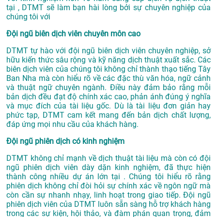
tại
, DTMT sẽ làm bạn hài lòng bởi sự chuyên nghiệp của
chúng tôi với
Đội ngũ biên dịch viên chuyên môn cao
DTMT tự hào với đội ngũ biên dịch viên chuyên nghiệp, sở
hữu kiến thức sâu rộng và kỹ năng dịch thuật xuất sắc. Các
biên dịch viên của chúng tôi không chỉ thành thạo tiếng Tây
Ban Nha mà còn hiểu rõ về các đặc thù văn hóa, ngữ cảnh
và thuật ngữ chuyên ngành. Điều này đảm bảo rằng mỗi
bản dịch đều đạt độ chính xác cao, phản ánh đúng ý nghĩa
và mục đích của tài liệu gốc. Dù là tài liệu đơn giản hay
phức tạp, DTMT cam kết mang đến bản dịch chất lượng,
đáp ứng mọi nhu cầu của khách hàng.
Đội ngũ phiên dịch có kinh nghiệm
DTMT không chỉ mạnh về dịch thuật tài liệu mà còn có đội
ngũ phiên dịch viên dày dặn kinh nghiệm, đã thực hiện
thành công nhiều dự án lớn tại . Chúng tôi hiểu rõ rằng
phiên dịch không chỉ đòi hỏi sự chính xác về ngôn ngữ mà
còn cần sự nhanh nhạy, linh hoạt trong giao tiếp. Đội ngũ
phiên dịch viên của DTMT luôn sẵn sàng hỗ trợ khách hàng
trong các sự kiện, hội thảo, và đàm phán quan trọng, đảm