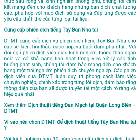
thức sâu rộng và kinh nghiệm phong phú, chúng tôi cam
kết mang đến cho khách hàng những bản dịch chất lượng
cao, phù hợp với mục đích sử dụng và đáp ứng được các
yêu cầu khắt khe của từng loại tài liệu.
Cung cấp phiên dịch tiếng Tây Ban Nha tại
DTMT cung cấp dịch vụ phiên dịch tiếng Tây Ban Nha cho
các sự kiện, hội thảo, cuộc họp, và buổi đàm phán tại . Với
đội ngũ phiên dịch viên giàu kinh nghiệm, thông thạo ngôn
ngữ và có khả năng linh hoạt trong việc xử lý các tình
huống phát sinh, chúng tôi đảm bảo mang đến cho khách
hàng một trải nghiệm phiên dịch chuyên nghiệp. Các phiên
dịch viên của DTMT luôn duy trì phong cách làm việc
chuyên nghiệp, chính xác trong từng lời dịch, đảm bảo rằng
thông điệp của bạn sẽ được truyền tải một cách rõ ràng và
hiệu quả nhất.
Xem thêm
Dịch thuật tiếng Đan Mạch tại Quận Long Biên –
DTMT
Vì sao nên chọn DTMT để dịch thuật tiếng Tây Ban Nha tại
?
Với kinh nghiệm hơn 10 năm cung cấp dịch vụ
dịch thuật