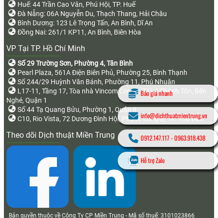
Huế: 44 Trần Cao Vân, Phú Hội, TP. Huế
Đà Nẵng: 06A Nguyễn Du, Thạch Thang, Hải Châu
Bình Dương: 123 Lê Trọng Tấn, An Bình, Dĩ An
Đồng Nai: 261/1 KP11, An Bình, Biên Hòa
VP Tại TP. Hồ Chí Minh
Số 29 Trường Sơn, Phường 4, Tân Bình
Pearl Plaza, 561A Điện Biên Phủ, Phường 25, Bình Thạnh
Số 244/29 Huỳnh Văn Bánh, Phường 11, Phú Nhuận
L17-11, Tầng 17, Tòa nhà Vincom Center, 72 Lê Thánh Tôn, Bến
Báo giá nhanh
Nghé, Quận 1
Số 44 Tạ Quang Bửu, Phường 1, Quận 8
info@dichthuatmientrung.vn
C10, Rio Vista, 72 Dương Đình Hội, Phước Long B, TP. Thủ Đức
Theo dõi Dịch thuật Miền Trung
0912.147.117
-
0963.918.438
Hỗ trợ Zalo
Bản quyền thuộc về Công Ty CP Miền Trung - Mã số thuế: 3101023866