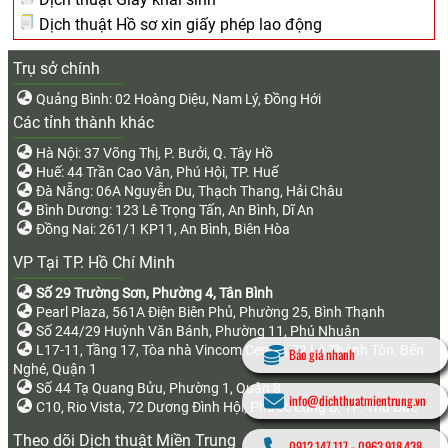
Dịch thuật Hồ sơ xin giấy phép lao động
Trụ sở chính
Quảng Bình: 02 Hoàng Diệu, Nam Lý, Đồng Hới
Các tỉnh thành khác
Hà Nội: 37 Võng Thị, P. Bưởi, Q. Tây Hồ
Huế: 44 Trần Cao Vân, Phú Hội, TP. Huế
Đà Nẵng: 06A Nguyễn Du, Thạch Thang, Hải Châu
Bình Dương: 123 Lê Trọng Tấn, An Bình, Dĩ An
Đồng Nai: 261/1 KP11, An Bình, Biên Hòa
VP Tại TP. Hồ Chí Minh
Số 29 Trường Sơn, Phường 4, Tân Bình
Pearl Plaza, 561A Điện Biên Phủ, Phường 25, Bình Thạnh
Số 244/29 Huỳnh Văn Bánh, Phường 11, Phú Nhuận
L17-11, Tầng 17, Tòa nhà Vincom Center, 72 Lê Thánh Tôn, Bến
Báo giá nhanh
Nghé, Quận 1
Số 44 Tạ Quang Bửu, Phường 1, Quận 8
info@dichthuatmientrung.vn
C10, Rio Vista, 72 Dương Đình Hội, Phước Long B, TP. Thủ Đức
Theo dõi Dịch thuật Miền Trung
0912.147.117
-
0963.918.438