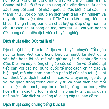
nghiệp tại với chất lượng hàng đầu và chi phí cạnh tranh.
Chúng tôi hiểu rõ tầm quan trọng của việc dịch thuật chính
xác trong bối cảnh hội nhập quốc tế, đặc biệt là tại các tỉnh
thành như . Với đội ngũ biên dịch viên giàu kinh nghiệm và
quy trình làm việc hiệu quả, DTMT cam kết mang đến cho
khách hàng những bản dịch chất lượng, đáp ứng mọi nhu
cầu từ dịch thuật công chứng, dịch tài liệu chuyên ngành
đến cung cấp phiên dịch viên chuyên nghiệp.
Dịch thuật tiếng Đức tại là gì?
Dịch thuật tiếng Đức tại là dịch vụ chuyên chuyển đổi ngôn
ngữ từ tiếng Việt sang tiếng Đức và ngược lại dưới dạng
văn bản hoặc lời nói mà vẫn giữ nguyên ý nghĩa gốc ban
đầu. Dịch vụ này không chỉ giúp các cá nhân và tổ chức tại
tiếp cận với các nội dung quốc tế một cách chính xác và
hiệu quả, mà còn đảm bảo tính pháp lý của các tài liệu khi
cần thiết. Việc dịch thuật chính xác và chuyên nghiệp đóng
vai trò quan trọng trong việc duy trì và phát triển các mối
quan hệ kinh doanh, hợp tác quốc tế, cũng như trong việc
hoàn thành các thủ tục hành chính, pháp lý tại các cơ quan
nhà nước. Các dịch vụ chúng tôi cung cấp tại bao gồm:
Dịch thuật công chứng tiếng Đức tại