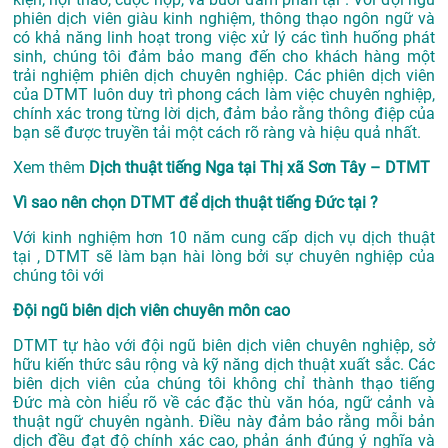
phiên dịch viên giàu kinh nghiệm, thông thạo ngôn ngữ và
có khả năng linh hoạt trong việc xử lý các tình huống phát
sinh, chúng tôi đảm bảo mang đến cho khách hàng một
trải nghiệm phiên dịch chuyên nghiệp. Các phiên dịch viên
của DTMT luôn duy trì phong cách làm việc chuyên nghiệp,
chính xác trong từng lời dịch, đảm bảo rằng thông điệp của
bạn sẽ được truyền tải một cách rõ ràng và hiệu quả nhất.
Xem thêm
Dịch thuật tiếng Nga tại Thị xã Sơn Tây – DTMT
Vì sao nên chọn DTMT để dịch thuật tiếng Đức tại ?
Với kinh nghiệm hơn 10 năm cung cấp dịch vụ
dịch thuật
tại
, DTMT sẽ làm bạn hài lòng bởi sự chuyên nghiệp của
chúng tôi với
Đội ngũ biên dịch viên chuyên môn cao
DTMT tự hào với đội ngũ biên dịch viên chuyên nghiệp, sở
hữu kiến thức sâu rộng và kỹ năng dịch thuật xuất sắc. Các
biên dịch viên của chúng tôi không chỉ thành thạo tiếng
Đức mà còn hiểu rõ về các đặc thù văn hóa, ngữ cảnh và
thuật ngữ chuyên ngành. Điều này đảm bảo rằng mỗi bản
dịch đều đạt độ chính xác cao, phản ánh đúng ý nghĩa và