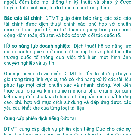
ngoài, đảm bảo mọi thông tin kỹ thuật và pháp lý được
truyền đạt chính xác, từ đó tăng cơ hội trúng thầu.
Báo cáo tài chính
: DTMT giúp đảm bảo rằng các báo cáo
tài chính được dịch thuật chính xác, phù hợp với chuẩn
mực kế toán quốc tế, hỗ trợ doanh nghiệp trong các hoạt
động kiểm toán, đầu tư, và báo cáo với đối tác quốc tế.
Hồ sơ năng lực doanh nghiệp
: Dịch thuật hồ sơ năng lực
giúp doanh nghiệp mở rộng cơ hội hợp tác và phát triển thị
trường quốc tế thông qua việc thể hiện một hình ảnh
chuyên nghiệp và uy tín.
Đội ngũ biên dịch viên của DTMT tại đều là những chuyên
gia trong từng lĩnh vực cụ thể, có khả năng xử lý các tài liệu
phức tạp một cách chuẩn xác và nhanh chóng. Với kiến
thức sâu rộng và kinh nghiệm phong phú, chúng tôi cam
kết mang đến cho khách hàng những bản dịch chất lượng
cao, phù hợp với mục đích sử dụng và đáp ứng được các
yêu cầu khắt khe của từng loại tài liệu.
Cung cấp phiên dịch tiếng Đức tại
DTMT cung cấp dịch vụ phiên dịch tiếng Đức cho các sự
kiện, hội thảo, cuộc họp, và buổi đàm phán tại . Với đội ngũ