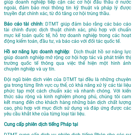
giúp doanh nghiệp tiếp cận các cơ hội đấu thầu ở nước
ngoài, đảm bảo mọi thông tin kỹ thuật và pháp lý được
truyền đạt chính xác, từ đó tăng cơ hội trúng thầu.
Báo cáo tài chính
: DTMT giúp đảm bảo rằng các báo cáo
tài chính được dịch thuật chính xác, phù hợp với chuẩn
mực kế toán quốc tế, hỗ trợ doanh nghiệp trong các hoạt
động kiểm toán, đầu tư, và báo cáo với đối tác quốc tế.
Hồ sơ năng lực doanh nghiệp
: Dịch thuật hồ sơ năng lực
giúp doanh nghiệp mở rộng cơ hội hợp tác và phát triển thị
trường quốc tế thông qua việc thể hiện một hình ảnh
chuyên nghiệp và uy tín.
Đội ngũ biên dịch viên của DTMT tại đều là những chuyên
gia trong từng lĩnh vực cụ thể, có khả năng xử lý các tài liệu
phức tạp một cách chuẩn xác và nhanh chóng. Với kiến
thức sâu rộng và kinh nghiệm phong phú, chúng tôi cam
kết mang đến cho khách hàng những bản dịch chất lượng
cao, phù hợp với mục đích sử dụng và đáp ứng được các
yêu cầu khắt khe của từng loại tài liệu.
Cung cấp phiên dịch tiếng Pháp tại
DTMT cung cấp dịch vụ phiên dịch tiếng Pháp cho các sự