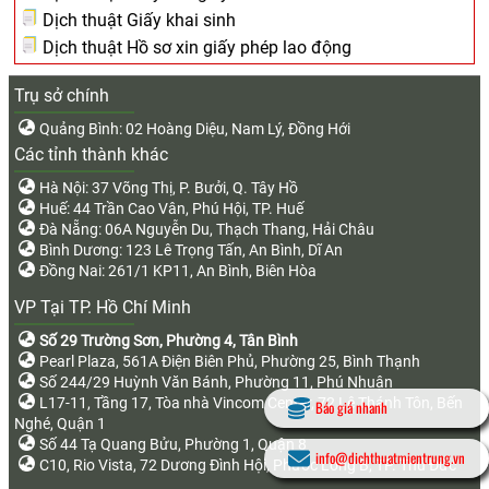
Dịch thuật Giấy khai sinh
Dịch thuật Hồ sơ xin giấy phép lao động
Trụ sở chính
Quảng Bình: 02 Hoàng Diệu, Nam Lý, Đồng Hới
Các tỉnh thành khác
Hà Nội: 37 Võng Thị, P. Bưởi, Q. Tây Hồ
Huế: 44 Trần Cao Vân, Phú Hội, TP. Huế
Đà Nẵng: 06A Nguyễn Du, Thạch Thang, Hải Châu
Bình Dương: 123 Lê Trọng Tấn, An Bình, Dĩ An
Đồng Nai: 261/1 KP11, An Bình, Biên Hòa
VP Tại TP. Hồ Chí Minh
Số 29 Trường Sơn, Phường 4, Tân Bình
Pearl Plaza, 561A Điện Biên Phủ, Phường 25, Bình Thạnh
Số 244/29 Huỳnh Văn Bánh, Phường 11, Phú Nhuận
L17-11, Tầng 17, Tòa nhà Vincom Center, 72 Lê Thánh Tôn, Bến
Báo giá nhanh
Nghé, Quận 1
Số 44 Tạ Quang Bửu, Phường 1, Quận 8
info@dichthuatmientrung.vn
C10, Rio Vista, 72 Dương Đình Hội, Phước Long B, TP. Thủ Đức