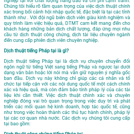
nghiệp tại với chất lượng hàng đầu và chi phí cạnh tranh.
Chúng tôi hiểu rõ tầm quan trọng của việc dịch thuật chính
xác trong bối cảnh hội nhập quốc tế, đặc biệt là tại các tỉnh
thành như . Với đội ngũ biên dịch viên giàu kinh nghiệm và
quy trình làm việc hiệu quả, DTMT cam kết mang đến cho
khách hàng những bản dịch chất lượng, đáp ứng mọi nhu
cầu từ dịch thuật công chứng, dịch tài liệu chuyên ngành
đến cung cấp phiên dịch viên chuyên nghiệp.
Dịch thuật tiếng Pháp tại là gì?
Dịch thuật tiếng Pháp tại là dịch vụ chuyên chuyển đổi
ngôn ngữ từ tiếng Việt sang tiếng Pháp và ngược lại dưới
dạng văn bản hoặc lời nói mà vẫn giữ nguyên ý nghĩa gốc
ban đầu. Dịch vụ này không chỉ giúp các cá nhân và tổ
chức tại tiếp cận với các nội dung quốc tế một cách chính
xác và hiệu quả, mà còn đảm bảo tính pháp lý của các tài
liệu khi cần thiết. Việc dịch thuật chính xác và chuyên
nghiệp đóng vai trò quan trọng trong việc duy trì và phát
triển các mối quan hệ kinh doanh, hợp tác quốc tế, cũng
như trong việc hoàn thành các thủ tục hành chính, pháp lý
tại các cơ quan nhà nước. Các dịch vụ chúng tôi cung cấp
tại bao gồm: