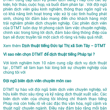
kiện, hội thảo, cuộc họp, và buổi đàm phán tại . Với đội ngũ
phiên dịch viên giàu kinh nghiệm, thông thạo ngôn ngữ và
có khả năng linh hoạt trong việc xử lý các tình huống phát
sinh, chúng tôi đảm bảo mang đến cho khách hàng một
trải nghiệm phiên dịch chuyên nghiệp. Các phiên dịch viên
của DTMT luôn duy trì phong cách làm việc chuyên nghiệp,
chính xác trong từng lời dịch, đảm bảo rằng thông điệp của
bạn sẽ được truyền tải một cách rõ ràng và hiệu quả nhất.
Xem thêm
Dịch thuật tiếng Đức tại Thị xã Sơn Tây – DTMT
Vì sao nên chọn DTMT để dịch thuật tiếng Pháp tại ?
Với kinh nghiệm hơn 10 năm cung cấp dịch vụ
dịch thuật
tại
, DTMT sẽ làm bạn hài lòng bởi sự chuyên nghiệp của
chúng tôi với
Đội ngũ biên dịch viên chuyên môn cao
DTMT tự hào với đội ngũ biên dịch viên chuyên nghiệp, sở
hữu kiến thức sâu rộng và kỹ năng dịch thuật xuất sắc. Các
biên dịch viên của chúng tôi không chỉ thành thạo tiếng
Pháp mà còn hiểu rõ về các đặc thù văn hóa, ngữ cảnh và
thuật ngữ chuyên ngành. Điều này đảm bảo rằng mỗi bản