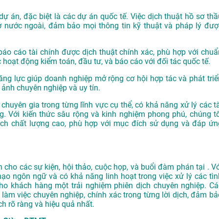
dự án, đặc biệt là các dự án quốc tế. Việc dịch thuật hồ sơ thầ
ở nước ngoài, đảm bảo mọi thông tin kỹ thuật và pháp lý đượ
o cáo tài chính được dịch thuật chính xác, phù hợp với chuẩ
 hoạt động kiểm toán, đầu tư, và báo cáo với đối tác quốc tế.
ăng lực giúp doanh nghiệp mở rộng cơ hội hợp tác và phát triể
 ảnh chuyên nghiệp và uy tín.
chuyên gia trong từng lĩnh vực cụ thể, có khả năng xử lý các tà
. Với kiến thức sâu rộng và kinh nghiệm phong phú, chúng tô
h chất lượng cao, phù hợp với mục đích sử dụng và đáp ứn
ho các sự kiện, hội thảo, cuộc họp, và buổi đàm phán tại . Vớ
hạo ngôn ngữ và có khả năng linh hoạt trong việc xử lý các tìn
o khách hàng một trải nghiệm phiên dịch chuyên nghiệp. Cá
làm việc chuyên nghiệp, chính xác trong từng lời dịch, đảm bả
h rõ ràng và hiệu quả nhất.