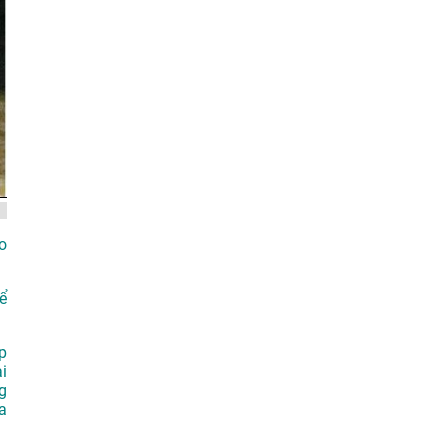
o
ể
p
i
g
a