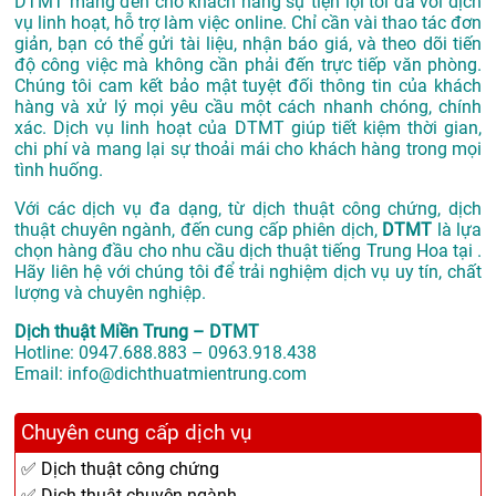
DTMT mang đến cho khách hàng sự tiện lợi tối đa với dịch
vụ linh hoạt, hỗ trợ làm việc online. Chỉ cần vài thao tác đơn
giản, bạn có thể gửi tài liệu, nhận báo giá, và theo dõi tiến
độ công việc mà không cần phải đến trực tiếp văn phòng.
Chúng tôi cam kết bảo mật tuyệt đối thông tin của khách
hàng và xử lý mọi yêu cầu một cách nhanh chóng, chính
xác. Dịch vụ linh hoạt của DTMT giúp tiết kiệm thời gian,
chi phí và mang lại sự thoải mái cho khách hàng trong mọi
tình huống.
Với các dịch vụ đa dạng, từ dịch thuật công chứng, dịch
thuật chuyên ngành, đến cung cấp phiên dịch,
DTMT
là lựa
chọn hàng đầu cho nhu cầu dịch thuật tiếng Trung Hoa tại .
Hãy liên hệ với chúng tôi để trải nghiệm dịch vụ uy tín, chất
lượng và chuyên nghiệp.
Dịch thuật Miền Trung – DTMT
Hotline: 0947.688.883 – 0963.918.438
Email: info@dichthuatmientrung.com
Chuyên cung cấp dịch vụ
✅ Dịch thuật công chứng
✅ Dịch thuật chuyên ngành