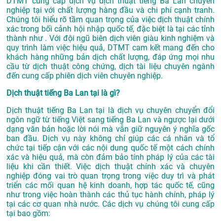
DTMT cung cấp dịch vụ dịch thuật tiếng Ba Lan chuyên
nghiệp tại với chất lượng hàng đầu và chi phí cạnh tranh.
Chúng tôi hiểu rõ tầm quan trọng của việc dịch thuật chính
xác trong bối cảnh hội nhập quốc tế, đặc biệt là tại các tỉnh
thành như . Với đội ngũ biên dịch viên giàu kinh nghiệm và
quy trình làm việc hiệu quả, DTMT cam kết mang đến cho
khách hàng những bản dịch chất lượng, đáp ứng mọi nhu
cầu từ dịch thuật công chứng, dịch tài liệu chuyên ngành
đến cung cấp phiên dịch viên chuyên nghiệp.
Dịch thuật tiếng Ba Lan tại là gì?
Dịch thuật tiếng Ba Lan tại là dịch vụ chuyên chuyển đổi
ngôn ngữ từ tiếng Việt sang tiếng Ba Lan và ngược lại dưới
dạng văn bản hoặc lời nói mà vẫn giữ nguyên ý nghĩa gốc
ban đầu. Dịch vụ này không chỉ giúp các cá nhân và tổ
chức tại tiếp cận với các nội dung quốc tế một cách chính
xác và hiệu quả, mà còn đảm bảo tính pháp lý của các tài
liệu khi cần thiết. Việc dịch thuật chính xác và chuyên
nghiệp đóng vai trò quan trọng trong việc duy trì và phát
triển các mối quan hệ kinh doanh, hợp tác quốc tế, cũng
như trong việc hoàn thành các thủ tục hành chính, pháp lý
tại các cơ quan nhà nước. Các dịch vụ chúng tôi cung cấp
tại bao gồm: