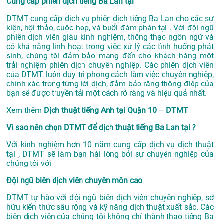
Cung cấp phiên dịch tiếng Ba Lan tại
DTMT cung cấp dịch vụ phiên dịch tiếng Ba Lan cho các sự
kiện, hội thảo, cuộc họp, và buổi đàm phán tại . Với đội ngũ
phiên dịch viên giàu kinh nghiệm, thông thạo ngôn ngữ và
có khả năng linh hoạt trong việc xử lý các tình huống phát
sinh, chúng tôi đảm bảo mang đến cho khách hàng một
trải nghiệm phiên dịch chuyên nghiệp. Các phiên dịch viên
của DTMT luôn duy trì phong cách làm việc chuyên nghiệp,
chính xác trong từng lời dịch, đảm bảo rằng thông điệp của
bạn sẽ được truyền tải một cách rõ ràng và hiệu quả nhất.
Xem thêm
Dịch thuật tiếng Anh tại Quận 10 – DTMT
Vì sao nên chọn DTMT để dịch thuật tiếng Ba Lan tại ?
Với kinh nghiệm hơn 10 năm cung cấp dịch vụ
dịch thuật
tại
, DTMT sẽ làm bạn hài lòng bởi sự chuyên nghiệp của
chúng tôi với
Đội ngũ biên dịch viên chuyên môn cao
DTMT tự hào với đội ngũ biên dịch viên chuyên nghiệp, sở
hữu kiến thức sâu rộng và kỹ năng dịch thuật xuất sắc. Các
biên dịch viên của chúng tôi không chỉ thành thạo tiếng Ba