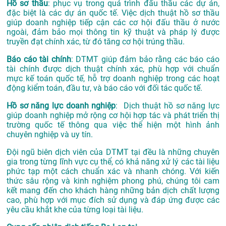
Hồ sơ thầu
: phục vụ trong quá trình đấu thầu các dự án,
đặc biệt là các dự án quốc tế. Việc dịch thuật hồ sơ thầu
giúp doanh nghiệp tiếp cận các cơ hội đấu thầu ở nước
ngoài, đảm bảo mọi thông tin kỹ thuật và pháp lý được
truyền đạt chính xác, từ đó tăng cơ hội trúng thầu.
Báo cáo tài chính
: DTMT giúp đảm bảo rằng các báo cáo
tài chính được dịch thuật chính xác, phù hợp với chuẩn
mực kế toán quốc tế, hỗ trợ doanh nghiệp trong các hoạt
động kiểm toán, đầu tư, và báo cáo với đối tác quốc tế.
Hồ sơ năng lực doanh nghiệp
: Dịch thuật hồ sơ năng lực
giúp doanh nghiệp mở rộng cơ hội hợp tác và phát triển thị
trường quốc tế thông qua việc thể hiện một hình ảnh
chuyên nghiệp và uy tín.
Đội ngũ biên dịch viên của DTMT tại đều là những chuyên
gia trong từng lĩnh vực cụ thể, có khả năng xử lý các tài liệu
phức tạp một cách chuẩn xác và nhanh chóng. Với kiến
thức sâu rộng và kinh nghiệm phong phú, chúng tôi cam
kết mang đến cho khách hàng những bản dịch chất lượng
cao, phù hợp với mục đích sử dụng và đáp ứng được các
yêu cầu khắt khe của từng loại tài liệu.