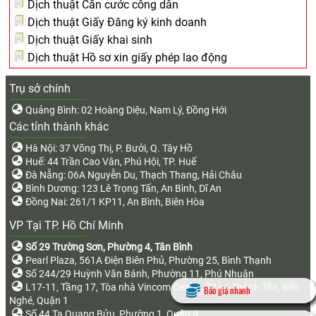
Dịch thuật Căn cước công dân
Dịch thuật Giấy Đăng ký kinh doanh
Dịch thuật Giấy khai sinh
Dịch thuật Hồ sơ xin giấy phép lao động
Trụ sở chính
Quảng Bình: 02 Hoàng Diệu, Nam Lý, Đồng Hới
Các tỉnh thành khác
Hà Nội: 37 Võng Thị, P. Bưởi, Q. Tây Hồ
Huế: 44 Trần Cao Vân, Phú Hội, TP. Huế
Đà Nẵng: 06A Nguyễn Du, Thạch Thang, Hải Châu
Bình Dương: 123 Lê Trọng Tấn, An Bình, Dĩ An
Đồng Nai: 261/1 KP11, An Bình, Biên Hòa
VP Tại TP. Hồ Chí Minh
Số 29 Trường Sơn, Phường 4, Tân Bình
Pearl Plaza, 561A Điện Biên Phủ, Phường 25, Bình Thạnh
Số 244/29 Huỳnh Văn Bánh, Phường 11, Phú Nhuận
L17-11, Tầng 17, Tòa nhà Vincom Center, 72 Lê Thánh Tôn, Bến
Báo giá nhanh
Nghé, Quận 1
Số 44 Tạ Quang Bửu, Phường 1, Quận 8